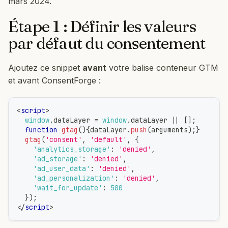
mars 2024.
Étape 1 : Définir les valeurs
par défaut du consentement
Ajoutez ce snippet
avant
votre balise conteneur GTM
et avant ConsentForge :
<
script
>
window
.
dataLayer
=
window
.
dataLayer
||
[
]
;
function
gtag
(
)
{
dataLayer
.
push
(
arguments
)
;
}
gtag
(
'consent'
,
'default'
,
{
'analytics_storage'
:
'denied'
,
'ad_storage'
:
'denied'
,
'ad_user_data'
:
'denied'
,
'ad_personalization'
:
'denied'
,
'wait_for_update'
:
500
}
)
;
</
script
>