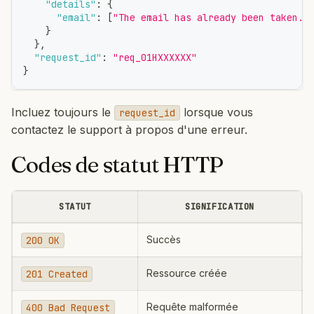
"details"
:
{
"email"
:
[
"The email has already been taken."
}
}
,
"request_id"
:
"req_01HXXXXXX"
}
Incluez toujours le
lorsque vous
request_id
contactez le support à propos d'une erreur.
Codes de statut HTTP
STATUT
SIGNIFICATION
Succès
200 OK
Ressource créée
201 Created
Requête malformée
400 Bad Request