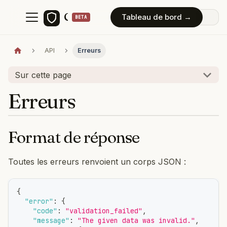
ConsentForge
Tableau de bord →
API
Erreurs
Sur cette page
Erreurs
Format de réponse
Toutes les erreurs renvoient un corps JSON :
{
"error"
:
{
"code"
:
"validation_failed"
,
"message"
:
"The given data was invalid."
,